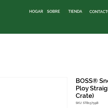
HOGAR
SOBRE
TIENDA
CONTACTO
BOSS® Sno
Ploy Strai
Crate)
SKU: STB13759B