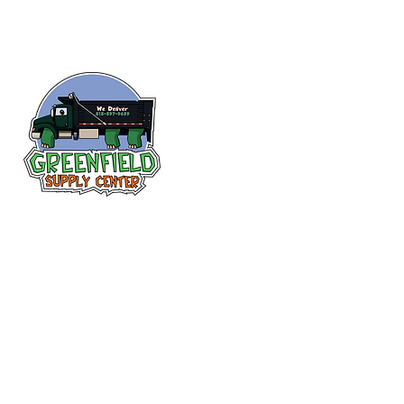
Siguenos en
Facebook
313-397-9659
larry@greenfieldsupplies.com
12627 Greenfield Rd.
Detroit, MI 48227
Horario de tiendas
Mon-Fri: 7:30 AM - 5:00 PM
Sat: 7:30 AM - 2:00 PM