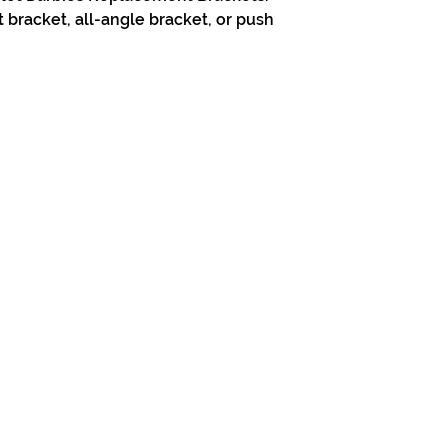
t bracket, all-angle bracket, or push
313-397-9659
larry@greenfieldsupplies.com
Horario de tiendas
Mon-Fri: 7:30 AM - 5:00 PM
Sat: 7:30 AM - 2:00 PM
Closed Sunday
nter |
A Division of Calo & Sons Construction
|
Política de privacidad
|
Terminos
a Cookies como parte de nuestro Aviso de Privacidad. Usando este sitio de web, usted acepta nue