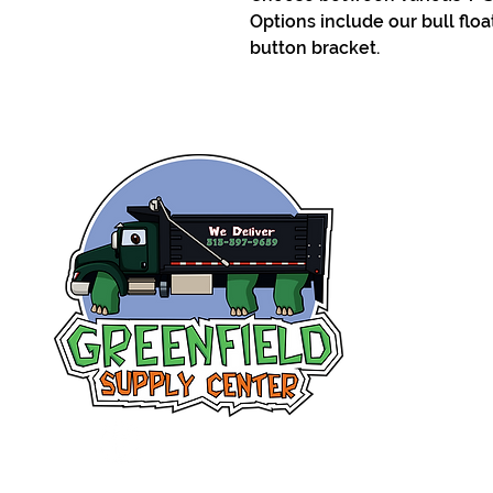
Options include our bull floa
button bracket.
Siguenos en
Facebook
2022 Greenfield Supply Ce
Este sitio web utiliz