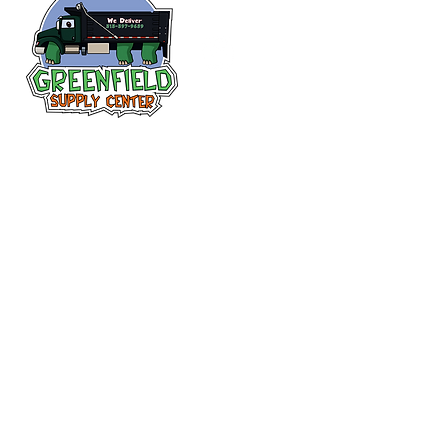
Siguenos en
Facebook
313-397-9659
larry@greenfieldsupplies.com
12627 Greenfield Rd.
Detroit, MI 48227
Horario de tiendas
Mon-Fri: 7:30 AM - 5:00 PM
Sat: 7:30 AM - 2:00 PM
Closed Sunday