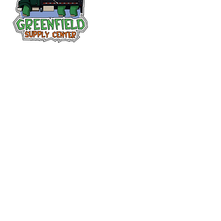
Siguenos en
Facebook
313-397-9659
larry@greenfieldsupplies.com
12627 Greenfield Rd.
Detroit, MI 48227
Horario de tiendas
Mon-Fri: 7:30 AM - 5:00 PM
Sat: 7:30 AM - 2:00 PM
Closed Sunday