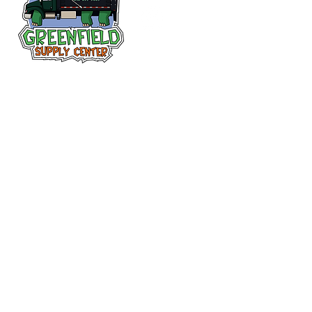
Siguenos en
Facebook
313-397-9659
larry@greenfieldsupplies.com
12627 Greenfield Rd.
Detroit, MI 48227
Horario de tiendas
Mon-Fri: 7:30 AM - 5:00 PM
Sat: 7:30 AM - 2:00 PM
Closed Sunday