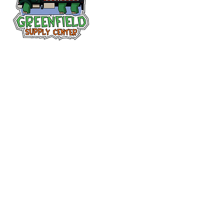
Siguenos en
Facebook
313-397-9659
larry@greenfieldsupplies.com
12627 Greenfield Rd.
Detroit, MI 48227
Horario de tiendas
Mon-Fri: 7:30 AM - 5:00 PM
Sat: 7:30 AM - 2:00 PM
Closed Sunday