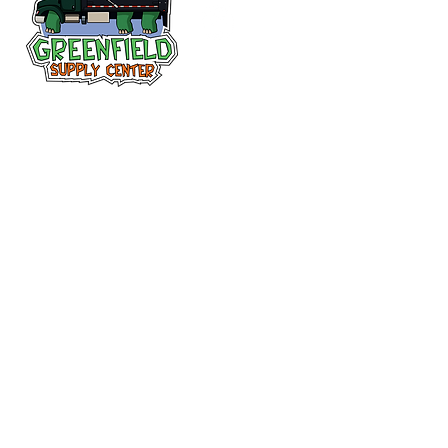
Siguenos en
Facebook
313-397-9659
larry@greenfieldsupplies.com
12627 Greenfield Rd.
Detroit, MI 48227
Horario de tiendas
Mon-Fri: 7:30 AM - 5:00 PM
Sat: 7:30 AM - 2:00 PM
Closed Sunday