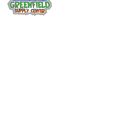
Siguenos en
Facebook
313-397-9659
larry@greenfieldsupplies.com
12627 Greenfield Rd.
Detroit, MI 48227
Horario de tiendas
Mon-Fri: 7:30 AM - 5:00 PM
Sat: 7:30 AM - 2:00 PM
Closed Sunday