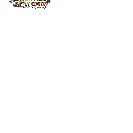
Facebook
313-397-9659
larry@greenfieldsupplies.com
12627 Greenfield Rd.
Detroit, MI 48227
Horario de tiendas
Mon-Fri: 7:30 AM - 5:00 PM
Sat: 7:30 AM - 2:00 PM
Closed Sunday